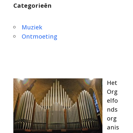
Categorieën
Muziek
Ontmoeting
Het
Org
elfo
nds
org
anis