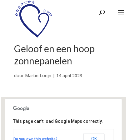
Geloof en een hoop
zonnepanelen
door
Martin Lorijn
|
14 april 2023
This page can't load Google Maps correctly.
Het Brandpunt
Laan naar Emiclaer 101 - Amersfoort
OK
Do you own this website?