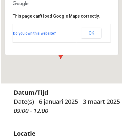
This page can't load Google Maps correctly.
Geloofsgemeenschap Sint
Martinus
Kerklaan 22 - Hoogland
OK
Do you own this website?
Evenementen
Datum/Tijd
Date(s) - 6 januari 2025 - 3 maart 2025
09:00 - 12:00
Locatie