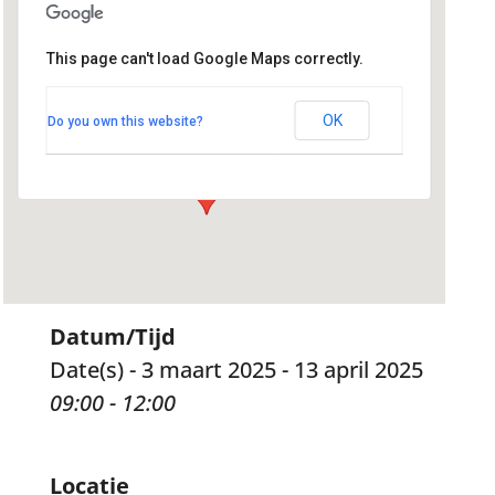
This page can't load Google Maps correctly.
Geloofsgemeenschap Sint
Martinus
Kerklaan 22 - Hoogland
OK
Do you own this website?
Evenementen
Datum/Tijd
Date(s) - 3 maart 2025 - 13 april 2025
09:00 - 12:00
Locatie