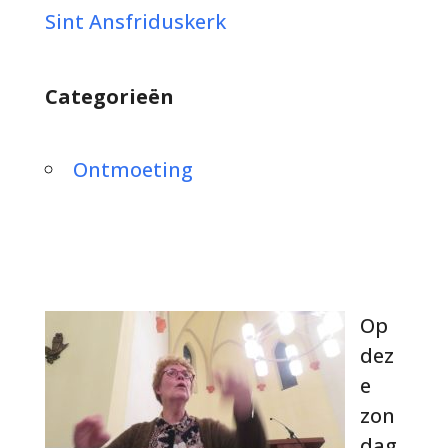
Sint Ansfriduskerk
Categorieën
Ontmoeting
Op
dez
e
zon
dag