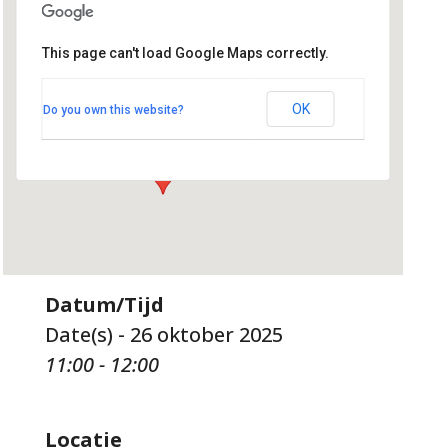
This page can't load Google Maps correctly.
Sint Ansfriduskerk
Jacob Catslaan 28 - Amersfoort
OK
Do you own this website?
Evenementen
Datum/Tijd
Date(s) - 26 oktober 2025
11:00 - 12:00
Locatie