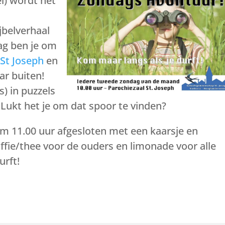
i) wordt het
jbelverhaal
g ben je om
 St Joseph
en
ar buiten!
) in puzzels
 Lukt het je om dat spoor te vinden?
m 11.00 uur afgesloten met een kaarsje en
offie/thee voor de ouders en limonade voor alle
urft!