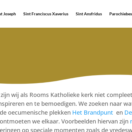
nt Joseph
Sint Franciscus Xaverius
Sint Ansfridus
Parochiebes
 zijn wij als Rooms Katholieke kerk niet comple
e inspireren en te bemoedigen. We zoeken naar w
In de oecumenische plekken
Het Brandpunt
en
De
 ontmoeten we elkaar. Voorbeelden hiervan zijn
vieringen op speciale momenten zoals de vredes