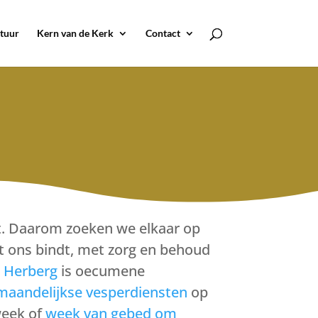
tuur
Kern van de Kerk
Contact
et. Daarom zoeken we elkaar op
at ons bindt, met zorg en behoud
 Herberg
is oecumene
maandelijkse vesperdiensten
op
week of
week van gebed om