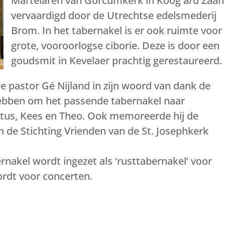
Martelaren van Gorcumkerk in Koog a/d Zaan
vervaardigd door de Utrechtse edelsmederij
Brom. In het tabernakel is er ook ruimte voor
grote, vooroorlogse ciborie. Deze is door een
goudsmit in Kevelaer prachtig gerestaureerd.
de pastor Gé Nijland in zijn woord van dank de
t hebben om het passende tabernakel naar
rtus, Kees en Theo. Ook memoreerde hij de
an de Stichting Vrienden van de St. Josephkerk
rnakel wordt ingezet als ‘rusttabernakel’ voor
rdt voor concerten.