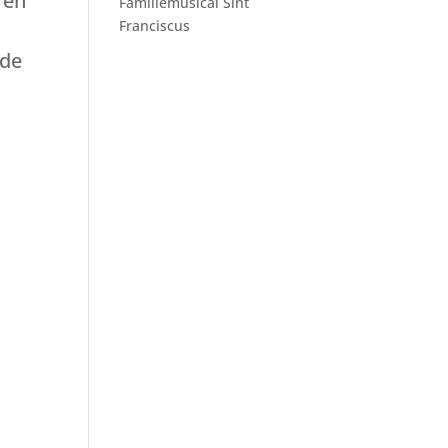
 en
Familiemusical Sint
Franciscus
 de