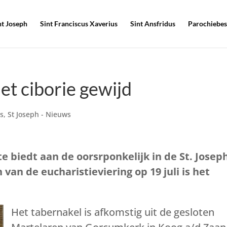
nt Joseph
Sint Franciscus Xaverius
Sint Ansfridus
Parochiebes
t ciborie gewijd
s
,
St Joseph - Nieuws
 biedt aan de oorsrponkelijk in de St. Josep
 van de eucharistieviering op 19 juli is het
Het tabernakel is afkomstig uit de gesloten