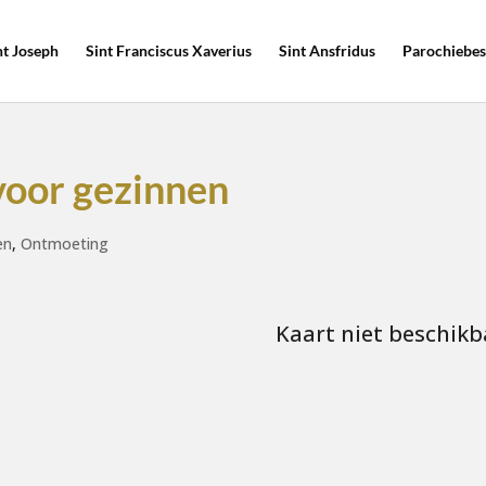
nt Joseph
Sint Franciscus Xaverius
Sint Ansfridus
Parochiebes
voor gezinnen
en
,
Ontmoeting
Kaart niet beschikb