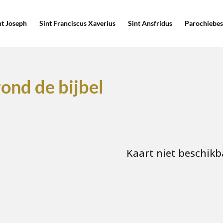
nt Joseph
Sint Franciscus Xaverius
Sint Ansfridus
Parochiebes
ond de bijbel
Kaart niet beschikb