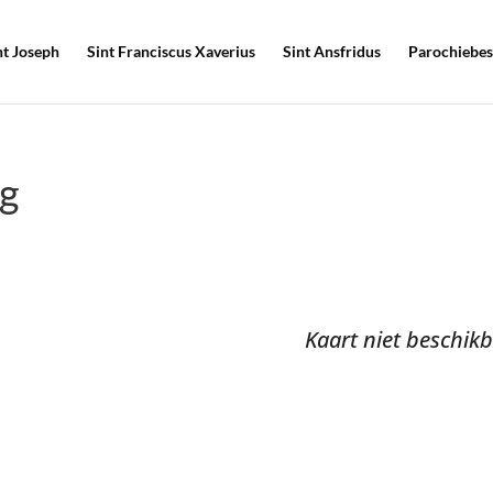
nt Joseph
Sint Franciscus Xaverius
Sint Ansfridus
Parochiebes
g
Kaart niet beschik