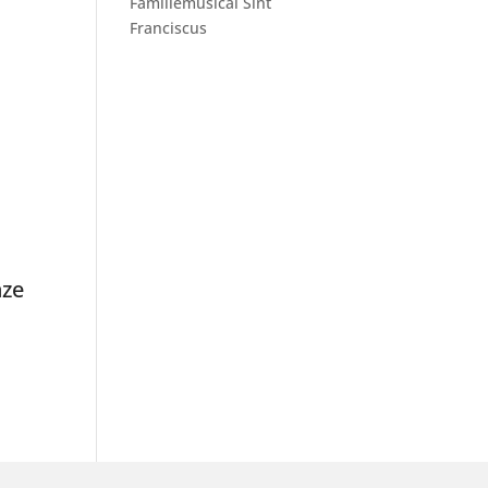
Familiemusical Sint
Franciscus
nze