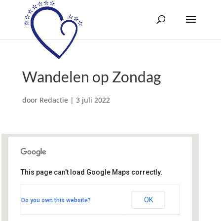
Wandelen op Zondag
door
Redactie
|
3 juli 2022
This page can't load Google Maps correctly.
St. Josephkerk
van Tuyllstraat 29 - Hooglanderveen
OK
Do you own this website?
Evenementen